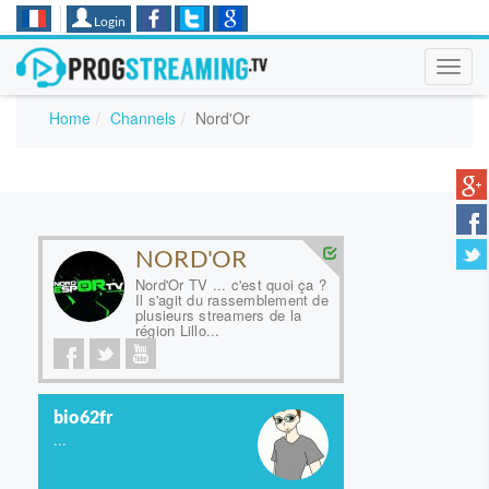
Login
Toggl
navig
Home
Channels
Nord'Or
NORD'OR
Nord'Or TV ... c'est quoi ça ?
Il s'agit du rassemblement de
plusieurs streamers de la
région Lillo...
bio62fr
...