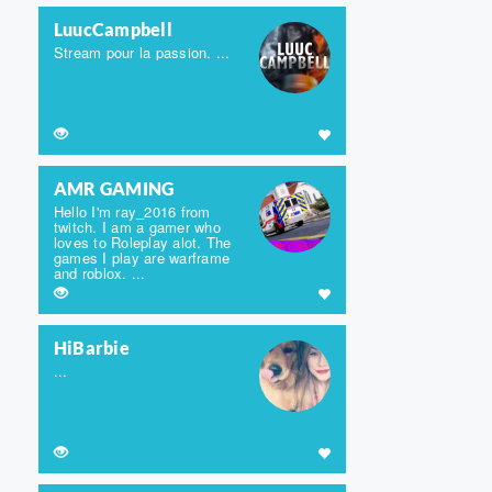
LuucCampbell
Stream pour la passion. ...
AMR GAMING
Hello I'm ray_2016 from
twitch. I am a gamer who
loves to Roleplay alot. The
games I play are warframe
and roblox. ...
HiBarbie
...