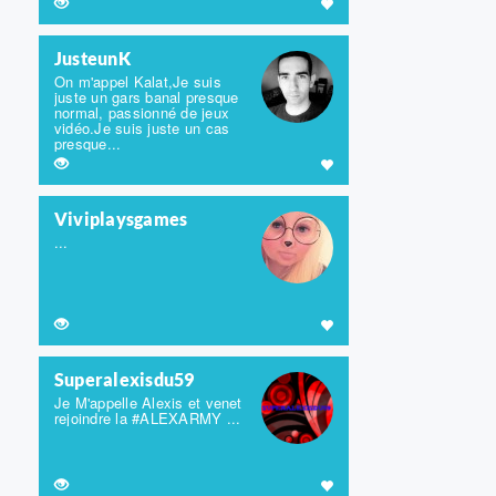
JusteunK
On m'appel Kalat,Je suis
juste un gars banal presque
normal, passionné de jeux
vidéo.Je suis juste un cas
presque...
Viviplaysgames
...
Superalexisdu59
Je M'appelle Alexis et venet
rejoindre la #ALEXARMY ...