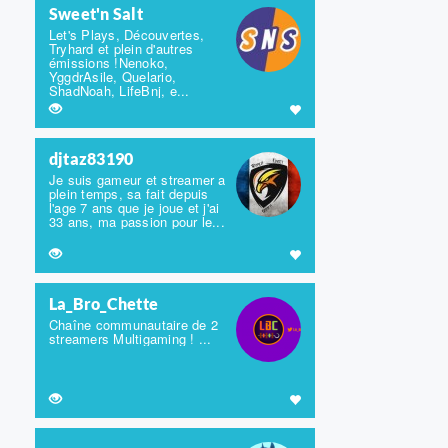
Sweet'n Salt
Let's Plays, Découvertes,
Tryhard et plein d'autres
émissions !Nenoko,
YggdrAsile, Quelario,
ShadNoah, LifeBnj, e...
djtaz83190
Je suis gameur et streamer a
plein temps, sa fait depuis
l'age 7 ans que je joue et j'ai
33 ans, ma passion pour le...
La_Bro_Chette
Chaîne communautaire de 2
streamers Multigaming ! ...