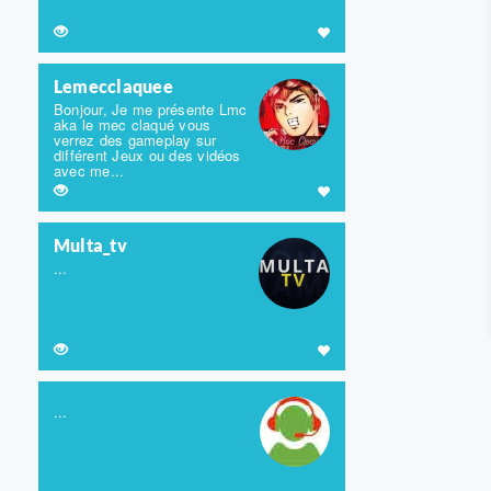
Lemecclaquee
Bonjour, Je me présente Lmc
aka le mec claqué vous
verrez des gameplay sur
différent Jeux ou des vidéos
avec me...
Multa_tv
...
...