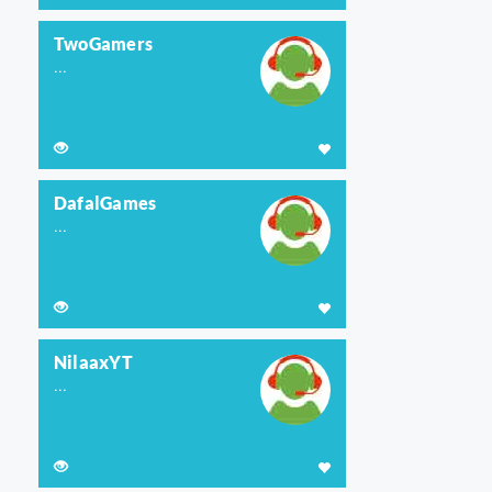
TwoGamers
...
DafalGames
...
NilaaxYT
...