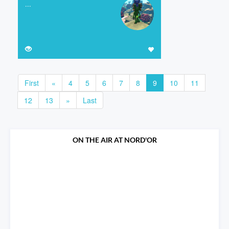
...
First
«
4
5
6
7
8
9
10
11
12
13
»
Last
ON THE AIR AT NORD'OR