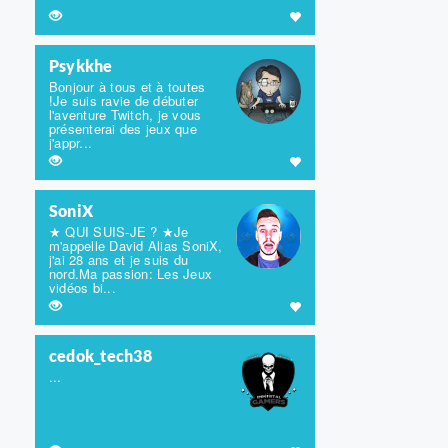
Psykkhe
Bonjour à tous et à toutes
!Je suis ravie de débuter
l'aventure Twitch, je vous
présenterai des jeux que
j'appr...
SoniX
★ QUI SUIS-JE ? ★Je
m'appelle David Alias SoniX,
j'ai 28 ans et je suis du
nord.Ma passion: Les Jeux
vidéos bi...
cedok_tech38
...