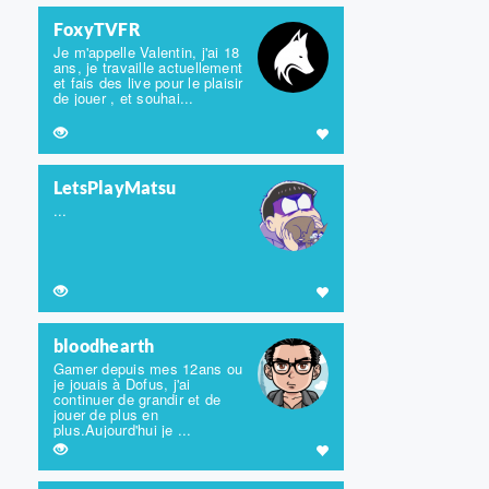
FoxyTVFR
Je m'appelle Valentin, j'ai 18
ans, je travaille actuellement
et fais des live pour le plaisir
de jouer , et souhai...
LetsPlayMatsu
...
bloodhearth
Gamer depuis mes 12ans ou
je jouais à Dofus, j'ai
continuer de grandir et de
jouer de plus en
plus.Aujourd'hui je ...