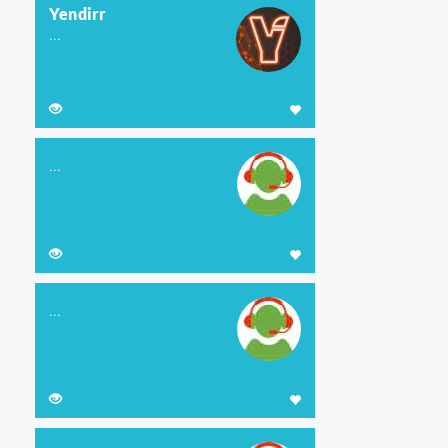
Yendirr
...
...
...