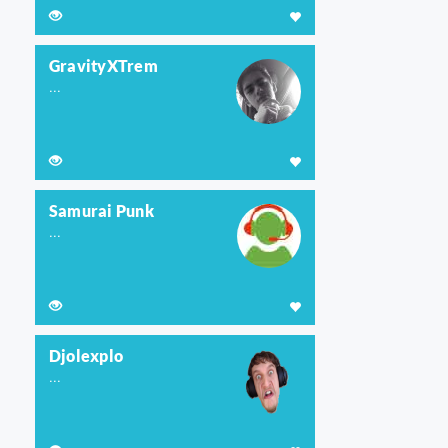
GravityXTrem
...
Samurai Punk
...
Djolexplo
...