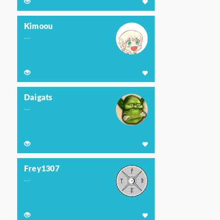
Kimoou
...
Daigats
...
Frey1307
...