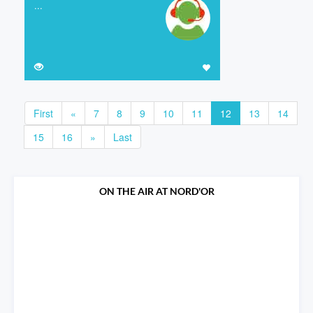
...
First
«
7
8
9
10
11
12
13
14
15
16
»
Last
ON THE AIR AT NORD'OR