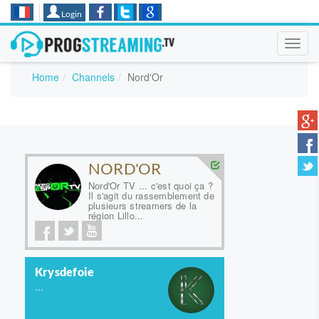
Login
Toggl
navig
Home
Channels
Nord'Or
NORD'OR
Nord'Or TV ... c'est quoi ça ?
Il s'agit du rassemblement de
plusieurs streamers de la
région Lillo...
Krysdefoie
...