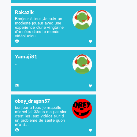
Rakazik
Bonjour à tous,Je suis un
modeste joueur avec une
expérience d'une vingtaine
d'années dans le monde
vidéoludiqu...
Yamaji81
...
obey_dragon57
bonjour a tous je mapelle
michel jai 33ans ma passion
c'est les jeux vidéos suit d
un probleme de sante quon
m'a d...