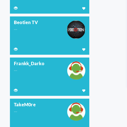
Beotien TV
...
Frankk_Darko
...
TakeM0re
...