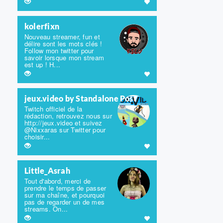
kolerfixn
Nouveau streamer, fun et
délire sont les mots clés !
Follow mon twitter pour
savoir lorsque mon stream
est up ! H...
jeux.video by Standalone Post
Twitch officiel de la
rédaction, retrouvez nous sur
http://jeux.video et suivez
@Nixxaras sur Twitter pour
choisir...
Little_Asrah
Tout d'abord, merci de
prendre le temps de passer
sur ma chaîne, et pourquoi
pas de regarder un de mes
streams. On...