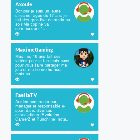
Axoule
Bonjour je suis un jeune
streamer âgée de 17 ans je
fait des gros live du matin au
soir Ma copine va
commencer c'...
MaximeGaming
Maxime, 16 ans fait des
vidéos pour le fun mais aussi
pour vous faire partager ma
joie et ma bonne humeur
mais au...
FaellaTV
Ancien commentateur,
manager et responsable e-
sport dans diverses
associations (Evolution
GamerZ et Punchline! nota...