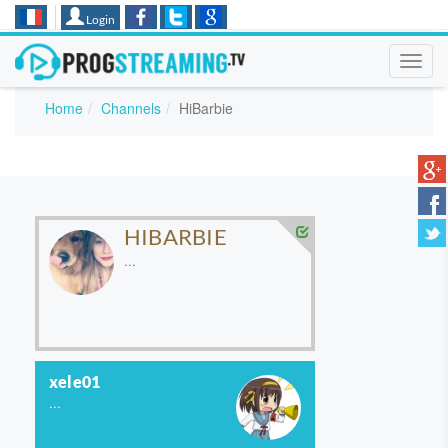
Login
Toggl
navig
Home
Channels
HiBarbie
HIBARBIE
...
xele01
...