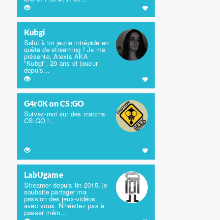
Kubgi
Salut à toi jeune intrépide en
quête de streaming ! Je me
présente, Alexis AKA
"Kubgi", 20 ans et joueur
depuis...
G4r0K on CS:GO
Suivez-moi sur des matchs
CS:GO !...
LabUgame
Streamer depuis fin 2015, je
souhaite partager ma
passion des jeux-vidéos
avec vous. N'hésitez pas à
passer mêm...