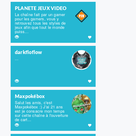
PLANETE JEUX VIDEO
La chaîne fait par un gamer
pour les gamers, vous y
retrouvez tous les styles de
jeux afin que tout le monde
puiss...
darkfloflow
...
Maxpokébox
Salut les amis, c'est
Maxpokébox :) J'ai 21 ans
est je consacre mon temps
sur cette chaîne à l'ouverture
de cart...