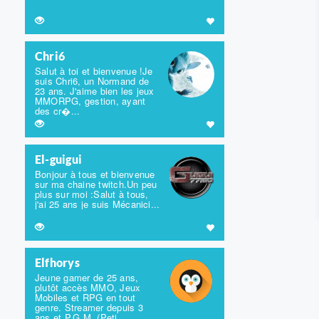
Chri6
Salut à toi et bienvenue !Je
suis Chri6, un Normand de
23 ans. J'aime bien les jeux
MMORPG, gestion, ayant
des cr�...
El-guigui
Bonjour à tous et bienvenue
sur ma chaine twitch.Un peu
plus sur moi :Salut à tous,
j'ai 25 ans je suis Mécanici...
Elfhorys
Jeune gamer de 25 ans,
plutôt accès MMO, Jeux
Mobiles et RPG en tout
genre. Streamer depuis 3
ans et P.G.M. (Peti...