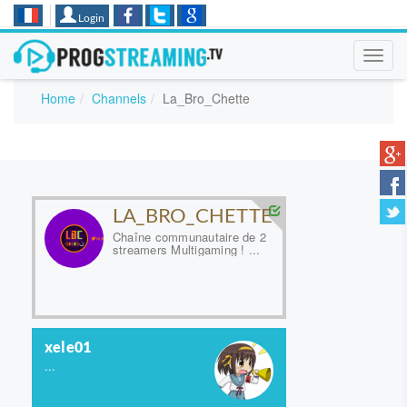
Login
Toggl
navig
Home
Channels
La_Bro_Chette
LA_BRO_CHETTE
Chaîne communautaire de 2
streamers Multigaming ! ...
xele01
...