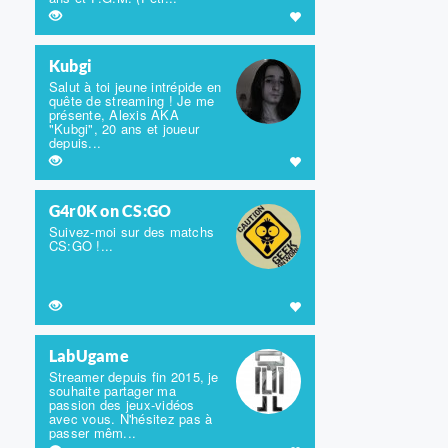
Kubgi
Salut à toi jeune intrépide en
quête de streaming ! Je me
présente, Alexis AKA
"Kubgi", 20 ans et joueur
depuis...
G4r0K on CS:GO
Suivez-moi sur des matchs
CS:GO !...
LabUgame
Streamer depuis fin 2015, je
souhaite partager ma
passion des jeux-vidéos
avec vous. N'hésitez pas à
passer mêm...