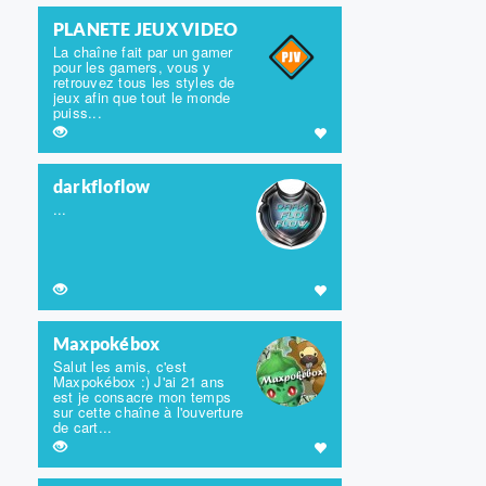
PLANETE JEUX VIDEO
La chaîne fait par un gamer
pour les gamers, vous y
retrouvez tous les styles de
jeux afin que tout le monde
puiss...
darkfloflow
...
Maxpokébox
Salut les amis, c'est
Maxpokébox :) J'ai 21 ans
est je consacre mon temps
sur cette chaîne à l'ouverture
de cart...