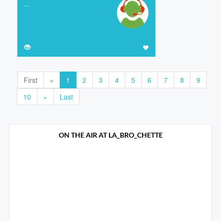
...
First
«
1
2
3
4
5
6
7
8
9
10
»
Last
ON THE AIR AT LA_BRO_CHETTE