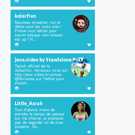
kolerfixn
Nouveau streamer, fun et
délire sont les mots clés !
Follow mon twitter pour
savoir lorsque mon stream
est up ! H...
jeux.video by Standalone Post
Twitch officiel de la
rédaction, retrouvez nous sur
http://jeux.video et suivez
@Nixxaras sur Twitter pour
choisir...
Little_Asrah
Tout d'abord, merci de
prendre le temps de passer
sur ma chaîne, et pourquoi
pas de regarder un de mes
streams. On...