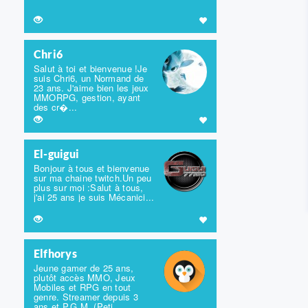
Chri6
Salut à toi et bienvenue !Je
suis Chri6, un Normand de
23 ans. J'aime bien les jeux
MMORPG, gestion, ayant
des cr�...
El-guigui
Bonjour à tous et bienvenue
sur ma chaine twitch.Un peu
plus sur moi :Salut à tous,
j'ai 25 ans je suis Mécanici...
Elfhorys
Jeune gamer de 25 ans,
plutôt accès MMO, Jeux
Mobiles et RPG en tout
genre. Streamer depuis 3
ans et P.G.M. (Peti...