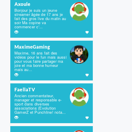
Axoule
Bonjour je suis un jeune
streamer âgée de 17 ans je
fait des gros live du matin au
soir Ma copine va
commencer c'...
MaximeGaming
Maxime, 16 ans fait des
vidéos pour le fun mais aussi
pour vous faire partager ma
joie et ma bonne humeur
mais au...
FaellaTV
Ancien commentateur,
manager et responsable e-
sport dans diverses
associations (Evolution
GamerZ et Punchline! nota...