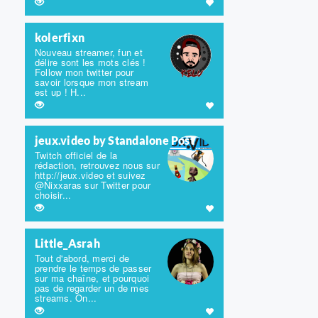
kolerfixn
Nouveau streamer, fun et
délire sont les mots clés !
Follow mon twitter pour
savoir lorsque mon stream
est up ! H...
jeux.video by Standalone Post
Twitch officiel de la
rédaction, retrouvez nous sur
http://jeux.video et suivez
@Nixxaras sur Twitter pour
choisir...
Little_Asrah
Tout d'abord, merci de
prendre le temps de passer
sur ma chaîne, et pourquoi
pas de regarder un de mes
streams. On...