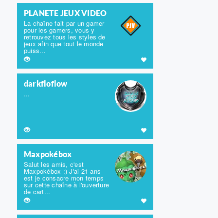
PLANETE JEUX VIDEO
La chaîne fait par un gamer
pour les gamers, vous y
retrouvez tous les styles de
jeux afin que tout le monde
puiss...
darkfloflow
...
Maxpokébox
Salut les amis, c'est
Maxpokébox :) J'ai 21 ans
est je consacre mon temps
sur cette chaîne à l'ouverture
de cart...