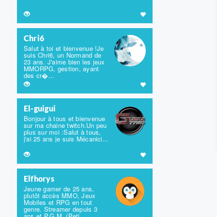
Chri6
Salut à toi et bienvenue !Je
suis Chri6, un Normand de
23 ans. J'aime bien les jeux
MMORPG, gestion, ayant
des cr�...
El-guigui
Bonjour à tous et bienvenue
sur ma chaine twitch.Un peu
plus sur moi :Salut à tous,
j'ai 25 ans je suis Mécanici...
Elfhorys
Jeune gamer de 25 ans,
plutôt accès MMO, Jeux
Mobiles et RPG en tout
genre. Streamer depuis 3
ans et P.G.M. (Peti...