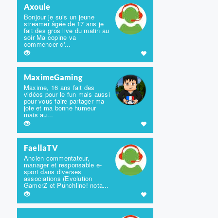
Axoule
Bonjour je suis un jeune
streamer âgée de 17 ans je
fait des gros live du matin au
soir Ma copine va
commencer c'...
MaximeGaming
Maxime, 16 ans fait des
vidéos pour le fun mais aussi
pour vous faire partager ma
joie et ma bonne humeur
mais au...
FaellaTV
Ancien commentateur,
manager et responsable e-
sport dans diverses
associations (Evolution
GamerZ et Punchline! nota...