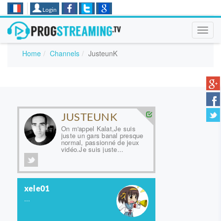
Login
Toggl
navig
Home
Channels
JusteunK
JUSTEUNK
On m'appel Kalat,Je suis
juste un gars banal presque
normal, passionné de jeux
vidéo.Je suis juste...
xele01
...