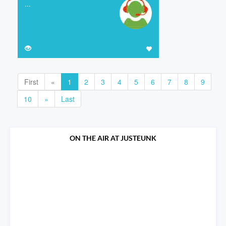
...
First
«
1
2
3
4
5
6
7
8
9
10
»
Last
ON THE AIR AT JUSTEUNK