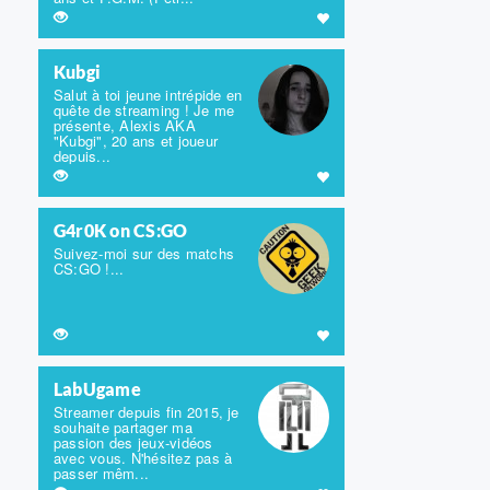
Kubgi
Salut à toi jeune intrépide en
quête de streaming ! Je me
présente, Alexis AKA
"Kubgi", 20 ans et joueur
depuis...
G4r0K on CS:GO
Suivez-moi sur des matchs
CS:GO !...
LabUgame
Streamer depuis fin 2015, je
souhaite partager ma
passion des jeux-vidéos
avec vous. N'hésitez pas à
passer mêm...