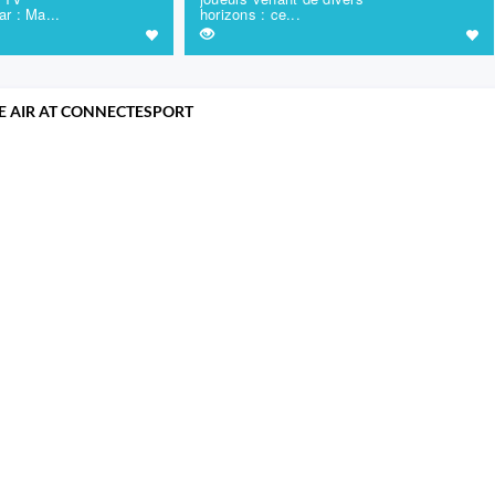
r : Ma...
horizons : ce...
E AIR AT CONNECTESPORT