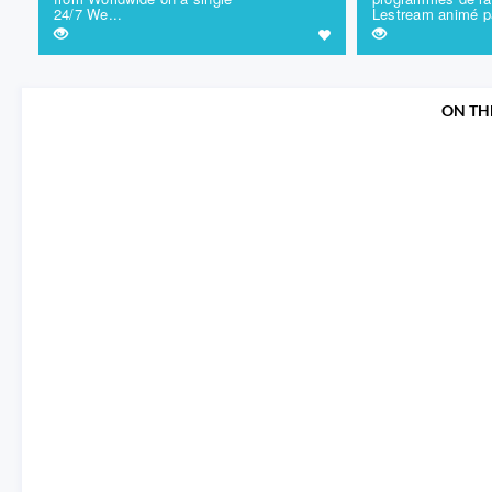
24/7 We...
Lestream animé pa
ON TH