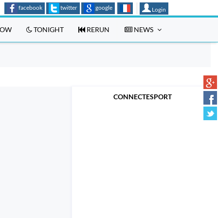
facebook
twitter
google
Login
OW
TONIGHT
RERUN
NEWS
CONNECTESPORT