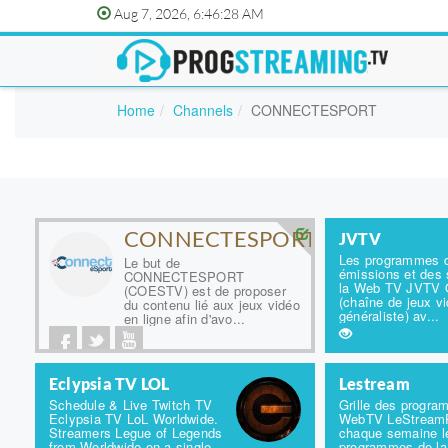
Aug 7, 2026, 6:46:28 AM
Home
Channels
CONNECTESPORT
CONNECTESPORT
JVTV
Les programmes 
Le but de
émissions et des
CONNECTESPORT
la Web TV JVTV Of
(COESTV) est de proposer
(chaîne de jeux v
du contenu lié aux jeux vidéo
généraliste) av...
en ligne afin d'avo...
Eclypsia TV LOL
Lestream
Schedule & Live Twitch TV
Grille des progra
Eclypsia TV LoL Worldwide.
WebTV LeStream
Streamers Legue of Legends
chaque semaine l
from Worldwide on a single
programmes de l