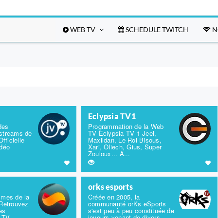
WEB TV
SCHEDULE TWITCH
N
Eclypsia TV1
des
Programmation de la Web
 streams de
TV Eclypsia TV 1 Jeel,
ficielle
Maxildan, Le Roi Bisous,
idéo
Xari, Oliech, Gius, Super
Zouloux... A...
orks esports
mmes de la
Créée en 2005, la
Retrouvez
communauté orKs eSports
es
s'est peu à peu constituée de
a TV
joueurs venant de divers