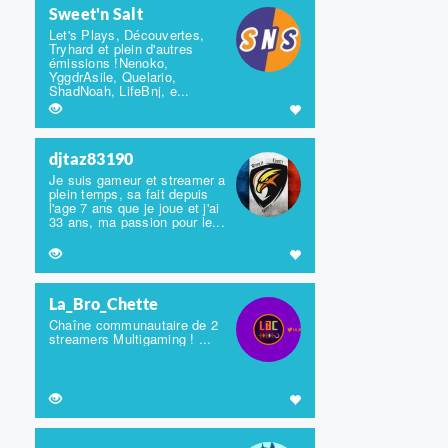
Sweet'n Salt
Let's Plays, Découvertes,
Tryhard et plein d'autres
émissions !Nenoko,
YggdrAsile, Quelario,
ShadNoah, LifeBnj, e...
djtaz83190
Je suis gameur et streamer a
plein temps, sa fait depuis
l'age 7 ans que je joue et j'ai
33 ans, ma passion pour le...
La_Bro_Chette
Chaîne communautaire de 2
streamers Multigaming ! ...