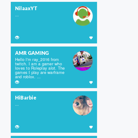
NilaaxYT
...
AMR GAMING
Hello I'm ray_2016 from
twitch. I am a gamer who
loves to Roleplay alot. The
games I play are warframe
and roblox. ...
HiBarbie
...