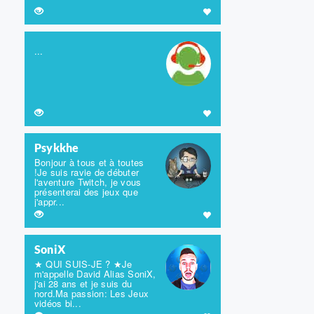
...
Psykkhe
Bonjour à tous et à toutes
!Je suis ravie de débuter
l'aventure Twitch, je vous
présenterai des jeux que
j'appr...
SoniX
★ QUI SUIS-JE ? ★Je
m'appelle David Alias SoniX,
j'ai 28 ans et je suis du
nord.Ma passion: Les Jeux
vidéos bi...