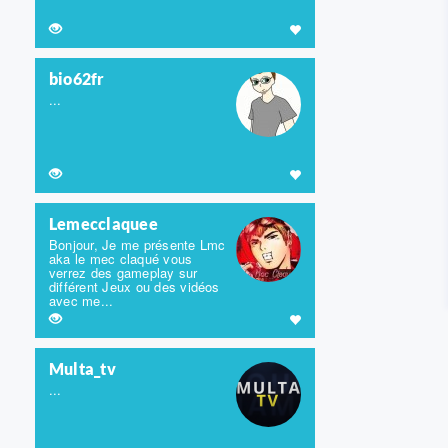
bio62fr
...
Lemecclaquee
Bonjour, Je me présente Lmc
aka le mec claqué vous
verrez des gameplay sur
différent Jeux ou des vidéos
avec me...
Multa_tv
...