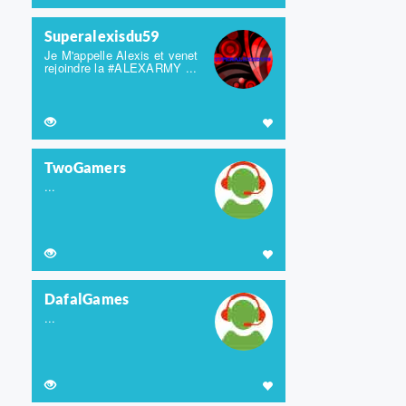
Superalexisdu59
Je M'appelle Alexis et venet
rejoindre la #ALEXARMY ...
TwoGamers
...
DafalGames
...