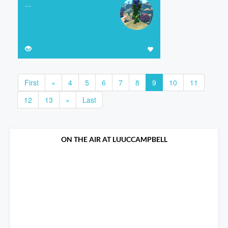
...
First
«
4
5
6
7
8
9
10
11
12
13
»
Last
ON THE AIR AT LUUCCAMPBELL