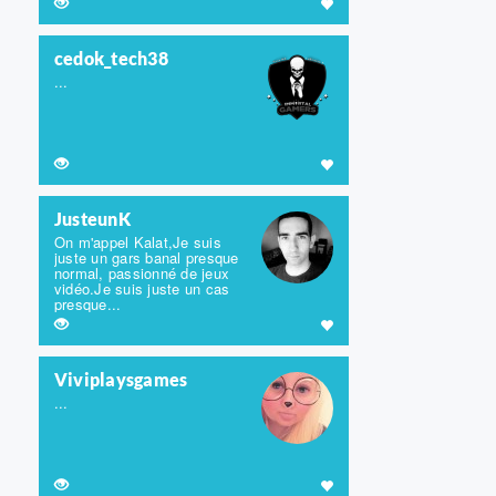
cedok_tech38
...
JusteunK
On m'appel Kalat,Je suis
juste un gars banal presque
normal, passionné de jeux
vidéo.Je suis juste un cas
presque...
Viviplaysgames
...