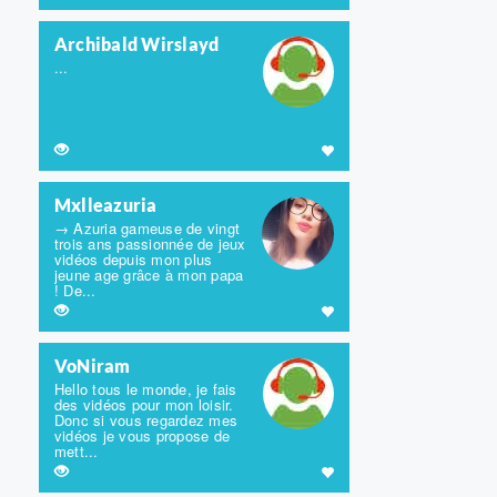
Archibald Wirslayd
...
Mxlleazuria
→ Azuria gameuse de vingt
trois ans passionnée de jeux
vidéos depuis mon plus
jeune age grâce à mon papa
! De...
VoNiram
Hello tous le monde, je fais
des vidéos pour mon loisir.
Donc si vous regardez mes
vidéos je vous propose de
mett...