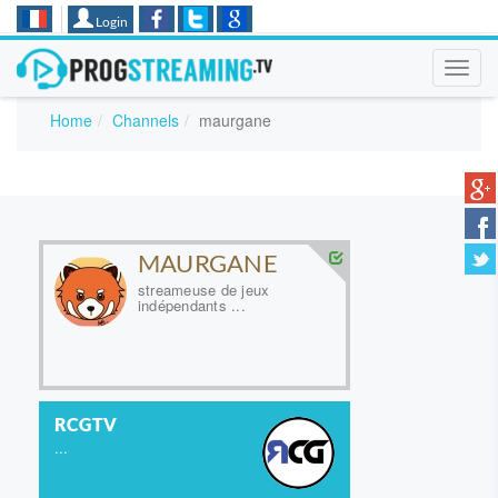
Login
Toggl
navig
Home
Channels
maurgane
MAURGANE
streameuse de jeux
indépendants ...
RCGTV
...