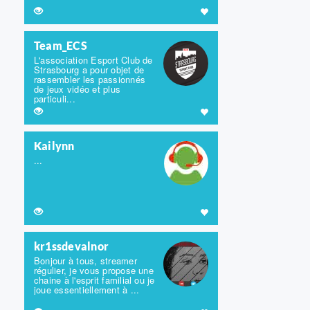
Team_ECS
L'association Esport Club de
Strasbourg a pour objet de
rassembler les passionnés
de jeux vidéo et plus
particuli...
Kailynn
...
kr1ssdevalnor
Bonjour à tous, streamer
régulier, je vous propose une
chaine à l'esprit familial ou je
joue essentiellement à ...