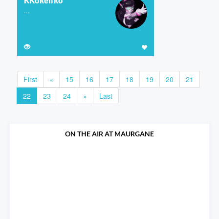
KKokeliko
...
First
«
15
16
17
18
19
20
21
22
23
24
»
Last
ON THE AIR AT MAURGANE