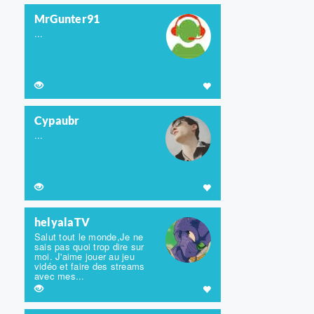
MrGunter91
...
Cypaubr
...
helyalaTV
Salut tout le monde,Je ne
sais pas quoi trop dire sur
moi. J'aime jouer au jeu
vidéo et faire des streams
avec mes...