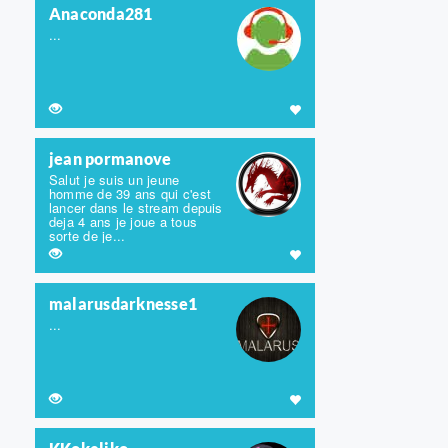
Anaconda281
...
jean pormanove
Salut je suis un jeune
homme de 39 ans qui c'est
lancer dans le stream depuis
deja 4 ans je joue a tous
sorte de je...
malarusdarknesse1
...