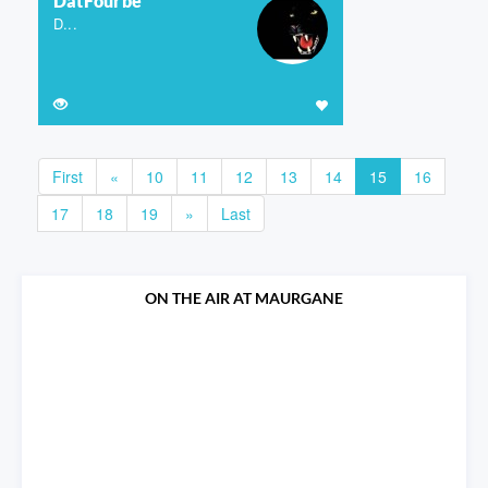
DatFourbe
D...
First
«
10
11
12
13
14
15
16
17
18
19
»
Last
ON THE AIR AT MAURGANE