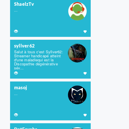
ShaelzTv
...
syllver62
Salut à tous c'est Syllver62:
Streamer handicapé atteint
d'une maladiequi est la
Discopathie dégénérative
sév...
masoj
...