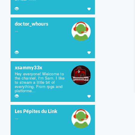
doctor_whours
...
xsammy33x
Hey everyone! Welcome to
the channel, I'm Sam. I like
to stream a little bit of
everything. From rpgs and
platforme...
Les Pépites du Link
...