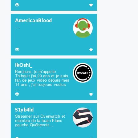
AmericanBlood
...
IkOshi_
Bonjours, je m'appelle
Thibault j'ai 20 ans et je suis
fan de jeux vidéo depuis mes
14 ans , j'ai toujours voulus
...
S1yb4ld
Streamer sur Overwatch et
membre de la team Flanc
gauche Québecois...