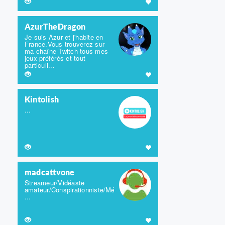
AzurTheDragon
Je suis Azur et j'habite en
France.Vous trouverez sur
ma chaîne Twitch tous mes
jeux préférés et tout
particuli...
Kintolish
...
madcattvone
Streameur/Vidéaste
amateur/Conspirationniste/Métalleux
...