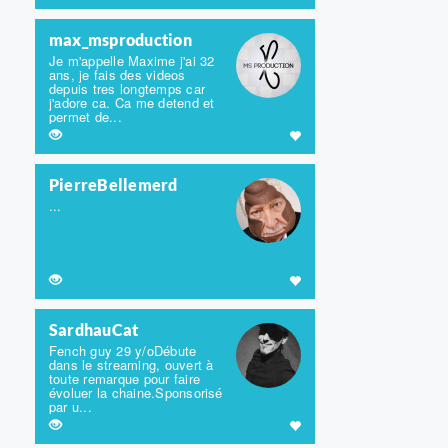
max_msproduction
Je m'appelle Maxime j'ai 32
ans, je fais des videos
depuis tres longtemps car
j'adore ca. Ca me detend et
permet de...
PierreBellemerd
...
SardhauCat
Fench guy 29 y/oDébute
dans le streaming, ouvert à
toute remarque pour faire
évoluer la chaine.Sponsorisé
par u...