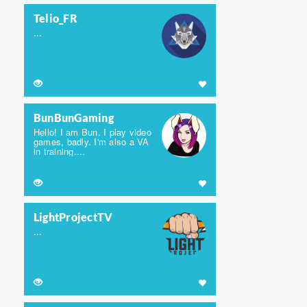
Telio_FR
...
BunBunGaming
Hello! I am Bun. I play video
games, badly. I'm also a VA
in training....
LightProjectTV
...