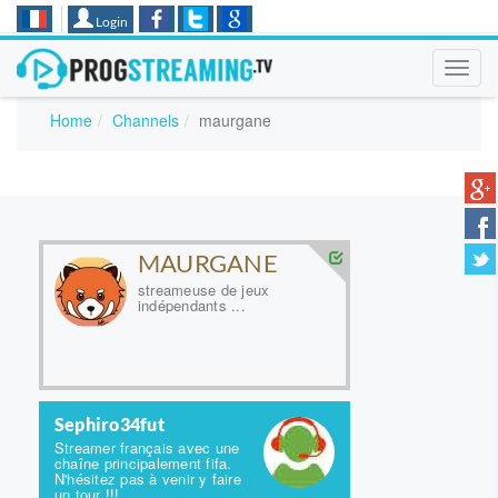
Login
Toggl
navig
Home
Channels
maurgane
MAURGANE
streameuse de jeux
indépendants ...
Sephiro34fut
Streamer français avec une
chaîne principalement fifa.
N'hésitez pas à venir y faire
un tour !!!...