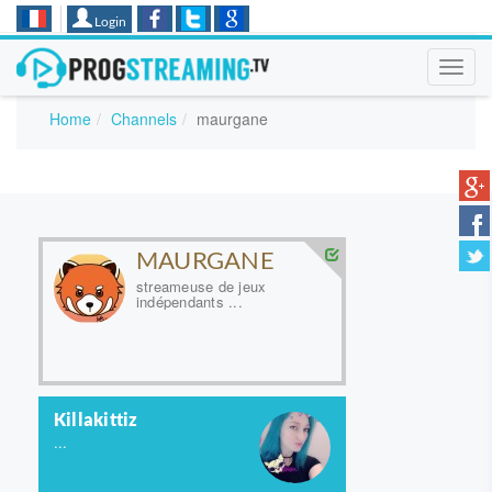
Login
Toggl
navig
Home
Channels
maurgane
MAURGANE
streameuse de jeux
indépendants ...
Killakittiz
...