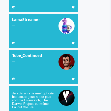
LamaStreamer
...
Tobe_Continued
...
Je suis un streamer qui crie
beaucoup, joue a des jeux
comme Overwatch, The
Darwin Project ou même
Fallout 3/4. Je...