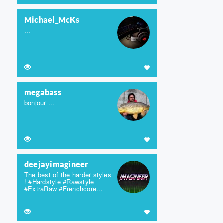
Michael_McKs
...
megabass
bonjour ...
deejayimagineer
The best of the harder styles
! #Hardstyle #Rawstyle
#ExtraRaw #Frenchcore...