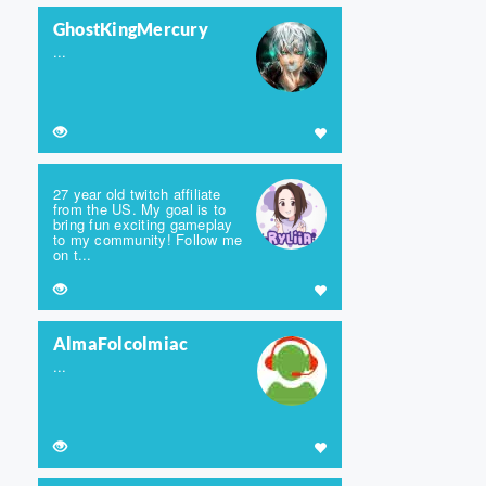
GhostKingMercury
...
27 year old twitch affiliate
from the US. My goal is to
bring fun exciting gameplay
to my community! Follow me
on t...
AlmaFolcolmiac
...