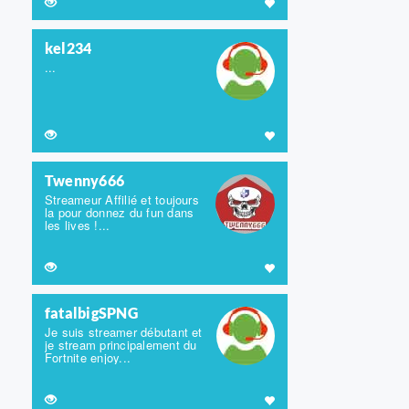
kel234
...
Twenny666
Streameur Affilié et toujours
la pour donnez du fun dans
les lives !...
fatalbigSPNG
Je suis streamer débutant et
je stream principalement du
Fortnite enjoy...