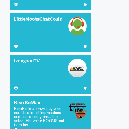
LittleNoobsChatCould
...
iznogoodTV
...
BearBoMan
BearBo is a crazy guy who
can do a lot of impressions
and has a really amazing
voice! His voice BOOMS out
from his ...