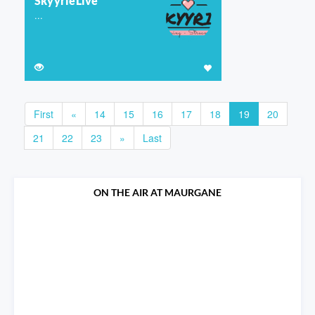
SkyyrieLive
...
First
«
14
15
16
17
18
19
20
21
22
23
»
Last
ON THE AIR AT MAURGANE