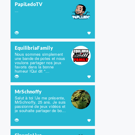
PapiLedoTV
...
EquilibriaFamily
Nous sommes simplement
une bande de potes et nous
voulons partager nos jeux
favoris dans la bonne
humeur !Qui dit "...
MrSchnoffy
Salut à toi !Je me présente,
MrSchnoffy, 25 ans. Je suis
passionné de jeux vidéos et
je souhaite partager de bo...