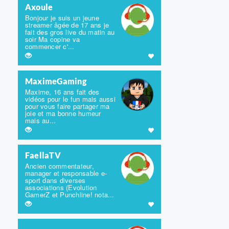
Axoule
Bonjour je suis un jeune
streamer âgée de 17 ans je
fait des gros live du matin au
soir Ma copine va
commencer c'...
MaximeGaming
Maxime, 16 ans fait des
vidéos pour le fun mais aussi
pour vous faire partager ma
joie et ma bonne humeur
mais au...
FaellaTV
Ancien commentateur,
manager et responsable e-
sport dans diverses
associations (Evolution
GamerZ et Punchline! nota...