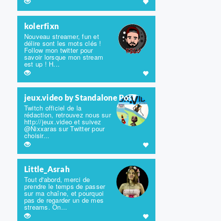
kolerfixn
Nouveau streamer, fun et
délire sont les mots clés !
Follow mon twitter pour
savoir lorsque mon stream
est up ! H...
jeux.video by Standalone Post
Twitch officiel de la
rédaction, retrouvez nous sur
http://jeux.video et suivez
@Nixxaras sur Twitter pour
choisir...
Little_Asrah
Tout d'abord, merci de
prendre le temps de passer
sur ma chaîne, et pourquoi
pas de regarder un de mes
streams. On...