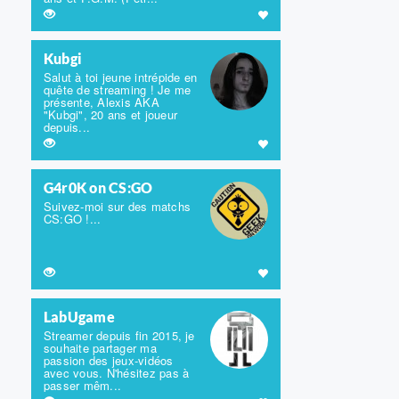
Kubgi
Salut à toi jeune intrépide en
quête de streaming ! Je me
présente, Alexis AKA
"Kubgi", 20 ans et joueur
depuis...
G4r0K on CS:GO
Suivez-moi sur des matchs
CS:GO !...
LabUgame
Streamer depuis fin 2015, je
souhaite partager ma
passion des jeux-vidéos
avec vous. N'hésitez pas à
passer mêm...