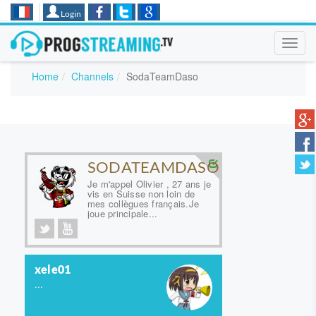
Login
Toggl
navig
Home
Channels
SodaTeamDaso
SODATEAMDASO
Je m'appel Olivier , 27 ans je
vis en Suisse non loin de
mes collègues français.Je
joue principale...
xele01
...