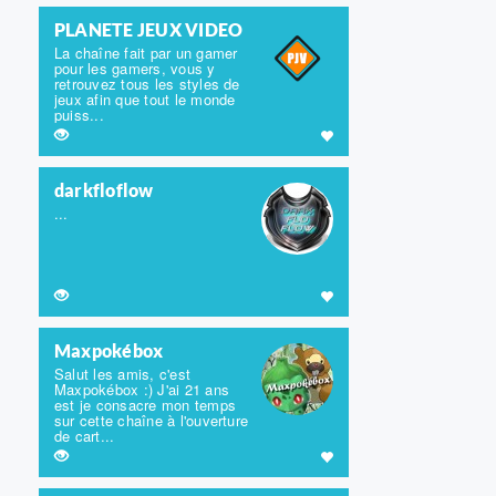
PLANETE JEUX VIDEO
La chaîne fait par un gamer
pour les gamers, vous y
retrouvez tous les styles de
jeux afin que tout le monde
puiss...
darkfloflow
...
Maxpokébox
Salut les amis, c'est
Maxpokébox :) J'ai 21 ans
est je consacre mon temps
sur cette chaîne à l'ouverture
de cart...