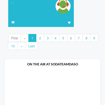
...
First
«
1
2
3
4
5
6
7
8
9
10
»
Last
ON THE AIR AT SODATEAMDASO