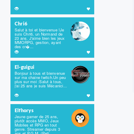
Chri6
Salut à toi et bienvenue !Je
suis Chri6, un Normand de
23 ans. J'aime bien les jeux
MMORPG, gestion, ayant
des cr�...
El-guigui
Bonjour à tous et bienvenue
sur ma chaine twitch.Un peu
plus sur moi :Salut à tous,
j'ai 25 ans je suis Mécanici...
Elfhorys
Jeune gamer de 25 ans,
plutôt accès MMO, Jeux
Mobiles et RPG en tout
genre. Streamer depuis 3
ans et P.G.M. (Peti...