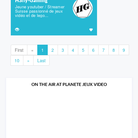
H3lly-Gaming
Jeune youtuber / Streamer
Suisse passionné de jeux
vidéo et de lego...
First
«
1
2
3
4
5
6
7
8
9
10
»
Last
ON THE AIR AT PLANETE JEUX VIDEO