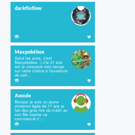
darkfloflow
...
Maxpokébox
Salut les amis, c'est
Maxpokébox :) J'ai 21 ans
est je consacre mon temps
sur cette chaîne à l'ouverture
de cart...
Axoule
Bonjour je suis un jeune
streamer âgée de 17 ans je
fait des gros live du matin au
soir Ma copine va
commencer c'...