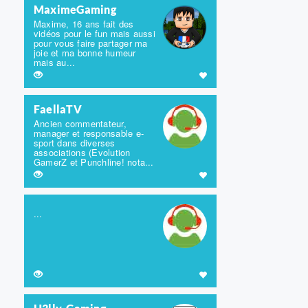
MaximeGaming
Maxime, 16 ans fait des
vidéos pour le fun mais aussi
pour vous faire partager ma
joie et ma bonne humeur
mais au...
FaellaTV
Ancien commentateur,
manager et responsable e-
sport dans diverses
associations (Evolution
GamerZ et Punchline! nota...
...