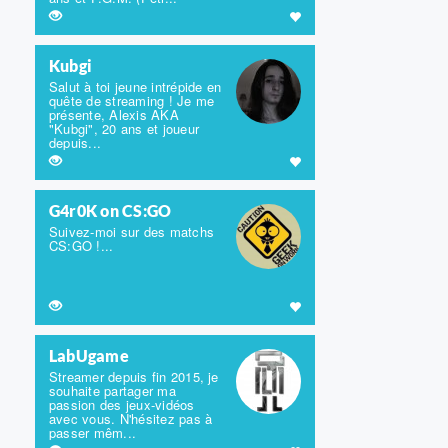
Kubgi
Salut à toi jeune intrépide en
quête de streaming ! Je me
présente, Alexis AKA
"Kubgi", 20 ans et joueur
depuis...
G4r0K on CS:GO
Suivez-moi sur des matchs
CS:GO !...
LabUgame
Streamer depuis fin 2015, je
souhaite partager ma
passion des jeux-vidéos
avec vous. N'hésitez pas à
passer mêm...