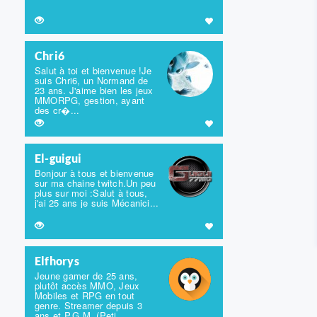
Chri6
Salut à toi et bienvenue !Je
suis Chri6, un Normand de
23 ans. J'aime bien les jeux
MMORPG, gestion, ayant
des cr�...
El-guigui
Bonjour à tous et bienvenue
sur ma chaine twitch.Un peu
plus sur moi :Salut à tous,
j'ai 25 ans je suis Mécanici...
Elfhorys
Jeune gamer de 25 ans,
plutôt accès MMO, Jeux
Mobiles et RPG en tout
genre. Streamer depuis 3
ans et P.G.M. (Peti...