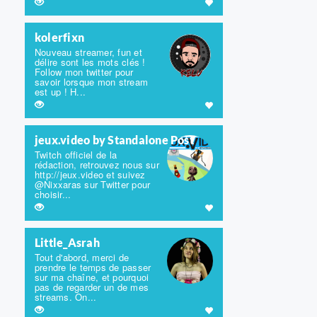
kolerfixn
Nouveau streamer, fun et
délire sont les mots clés !
Follow mon twitter pour
savoir lorsque mon stream
est up ! H...
jeux.video by Standalone Post
Twitch officiel de la
rédaction, retrouvez nous sur
http://jeux.video et suivez
@Nixxaras sur Twitter pour
choisir...
Little_Asrah
Tout d'abord, merci de
prendre le temps de passer
sur ma chaîne, et pourquoi
pas de regarder un de mes
streams. On...