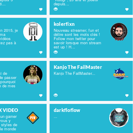
i...
depuis...
kolerfixn
in 2015, je
Nouveau streamer, fun et
 ma
délire sont les mots clés !
vidéos
Follow mon twitter pour
tez pas à
savoir lorsque mon stream
est up ! H...
Kanjo The FailMaster
ci de
Kanjo The FailMaster...
de passer
 pourquoi
un de mes
X VIDEO
darkfloflow
r un gamer
...
vous y
 styles de
 le monde