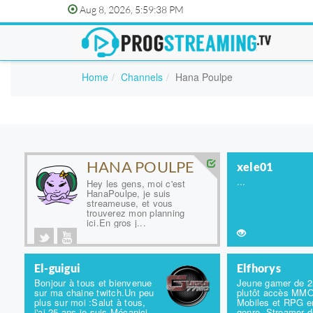
Aug 8, 2026, 5:59:38 PM
Home
Channels
Hana Poulpe
HANA POULPE
xele01
...
Hey les gens, moi c'est
HanaPoulpe, je suis
streameuse, et vous
trouverez mon planning
ici.En gros j...
El-guigui
Elfhorys
Bonjour à tous et bienvenue
Jeune gamer de 2
sur ma chaine twitch.Un peu
plutôt accès MMO
plus sur moi :Salut à tous,
Mobiles et RPG e
j'ai 25 ans je suis Mécanici...
genre. Streamer d