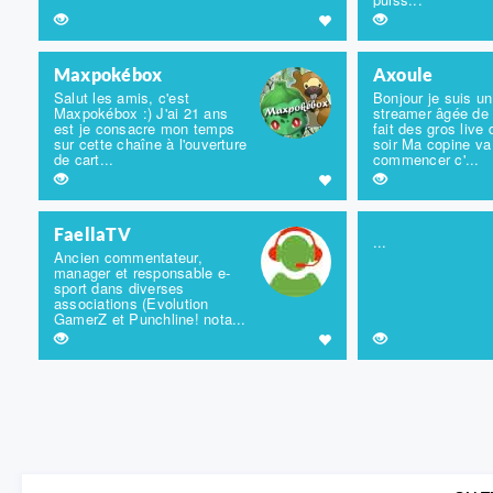
Maxpokébox
Axoule
Salut les amis, c'est
Bonjour je suis un
Maxpokébox :) J'ai 21 ans
streamer âgée de 
est je consacre mon temps
fait des gros live
sur cette chaîne à l'ouverture
soir Ma copine va
de cart...
commencer c'...
FaellaTV
...
Ancien commentateur,
manager et responsable e-
sport dans diverses
associations (Evolution
GamerZ et Punchline! nota...