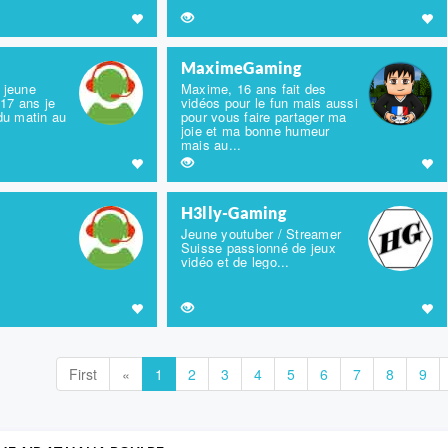
MaximeGaming
 jeune
Maxime, 16 ans fait des
17 ans je
vidéos pour le fun mais aussi
 du matin au
pour vous faire partager ma
joie et ma bonne humeur
mais au...
H3lly-Gaming
Jeune youtuber / Streamer
Suisse passionné de jeux
vidéo et de lego...
First
«
1
2
3
4
5
6
7
8
9