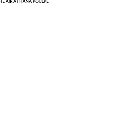
HE AIR AT HANA POULPE