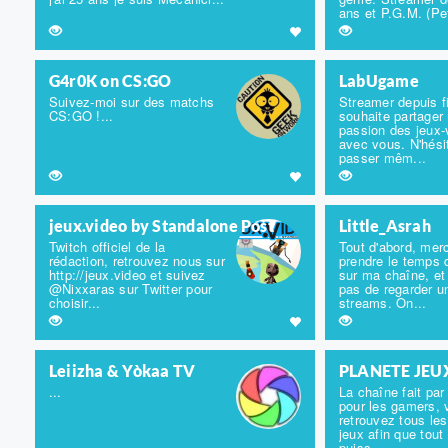
ans et P.G.M. (Pet
G4r0K on CS:GO
LabUgame
Suivez-moi sur des matchs
Streamer depuis f
CS:GO !...
souhaite partager
passion des jeux-
avec vous. N'hési
passer mêm...
jeux.video by Standalone Post
Little_Asrah
Twitch officiel de la
Tout d'abord, mer
rédaction, retrouvez nous sur
prendre le temps 
http://jeux.video et suivez
sur ma chaîne, et
@Nixxaras sur Twitter pour
pas de regarder 
choisir...
streams. On...
Leiizha & Yòkaa TV
PLANETE JEU
...
La chaîne fait pa
pour les gamers, 
retrouvez tous les
jeux afin que tout
puiss...