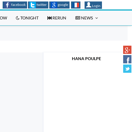
facebook
twitter
google
Login
OW
TONIGHT
RERUN
NEWS
HANA POULPE