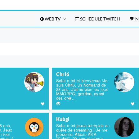
WEB TV
SCHEDULE TWITCH
N
Chri6
Salut à toi et bienvenue !Je
suis Chri6, un Normand de
23 ans. J'aime bien les jeux
MMORPG, gestion, ayant
des cr�...
Kubgi
5 ans,
Salut à toi jeune intrépide en
, Jeux
quête de streaming ! Je me
n tout
présente, Alexis AKA
epuis 3
"Kubgi", 20 ans et joueur