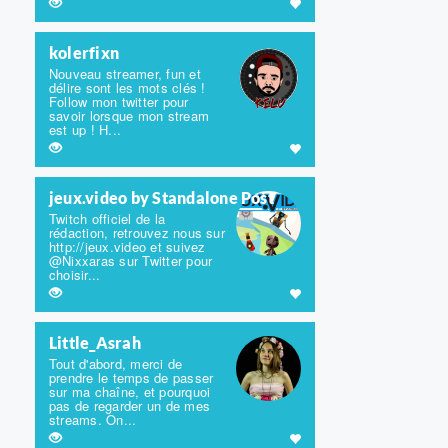
kolerfixn
Nouveau streamer, fun et
délire sont les mots clés !
Follow mon twitter pour
savoir lorsque mon stream
est up ! H...
jeux.video by Standalone Post
Twitch officiel de la
rédaction, retrouvez nous sur
http://jeux.video et suivez
@Nixxaras sur Twitter pour
choisir...
Little_Asrah
Tout d'abord, merci de
prendre le temps de passer
sur ma chaîne, et pourquoi
pas de regarder un de mes
streams. On...