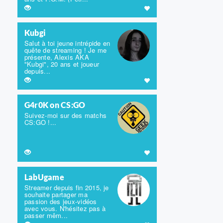
Kubgi
Salut à toi jeune intrépide en
quête de streaming ! Je me
présente, Alexis AKA
"Kubgi", 20 ans et joueur
depuis...
G4r0K on CS:GO
Suivez-moi sur des matchs
CS:GO !...
LabUgame
Streamer depuis fin 2015, je
souhaite partager ma
passion des jeux-vidéos
avec vous. N'hésitez pas à
passer mêm...