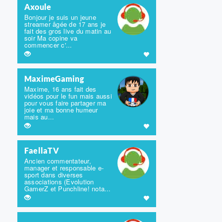
Axoule
Bonjour je suis un jeune
streamer âgée de 17 ans je
fait des gros live du matin au
soir Ma copine va
commencer c'...
MaximeGaming
Maxime, 16 ans fait des
vidéos pour le fun mais aussi
pour vous faire partager ma
joie et ma bonne humeur
mais au...
FaellaTV
Ancien commentateur,
manager et responsable e-
sport dans diverses
associations (Evolution
GamerZ et Punchline! nota...