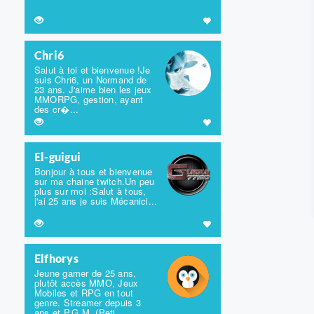
Chri6
Salut à toi et bienvenue !Je
suis Chri6, un Normand de
23 ans. J'aime bien les jeux
MMORPG, gestion, ayant
des cr�...
El-guigui
Bonjour à tous et bienvenue
sur ma chaine twitch.Un peu
plus sur moi :Salut à tous,
j'ai 25 ans je suis Mécanici...
Elfhorys
Jeune gamer de 25 ans,
plutôt accès MMO, Jeux
Mobiles et RPG en tout
genre. Streamer depuis 3
ans et P.G.M. (Peti...