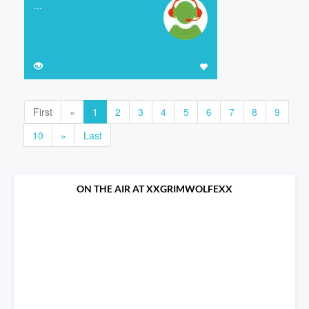
...
First
«
1
2
3
4
5
6
7
8
9
10
»
Last
ON THE AIR AT XXGRIMWOLFEXX