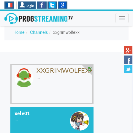
Login
Toggl
navig
Home
Channels
xxgrimwolfexx
XXGRIMWOLFEXX
...
xele01
...