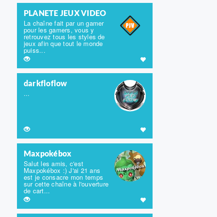
PLANETE JEUX VIDEO
La chaîne fait par un gamer
pour les gamers, vous y
retrouvez tous les styles de
jeux afin que tout le monde
puiss...
darkfloflow
...
Maxpokébox
Salut les amis, c'est
Maxpokébox :) J'ai 21 ans
est je consacre mon temps
sur cette chaîne à l'ouverture
de cart...