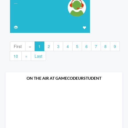
...
First
«
1
2
3
4
5
6
7
8
9
10
»
Last
ON THE AIR AT GAMECODEURSTUDENT