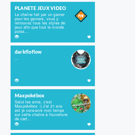
PLANETE JEUX VIDEO
La chaîne fait par un gamer
pour les gamers, vous y
retrouvez tous les styles de
jeux afin que tout le monde
puiss...
darkfloflow
...
Maxpokébox
Salut les amis, c'est
Maxpokébox :) J'ai 21 ans
est je consacre mon temps
sur cette chaîne à l'ouverture
de cart...