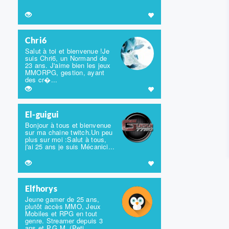
Chri6
Salut à toi et bienvenue !Je
suis Chri6, un Normand de
23 ans. J'aime bien les jeux
MMORPG, gestion, ayant
des cr�...
El-guigui
Bonjour à tous et bienvenue
sur ma chaine twitch.Un peu
plus sur moi :Salut à tous,
j'ai 25 ans je suis Mécanici...
Elfhorys
Jeune gamer de 25 ans,
plutôt accès MMO, Jeux
Mobiles et RPG en tout
genre. Streamer depuis 3
ans et P.G.M. (Peti...