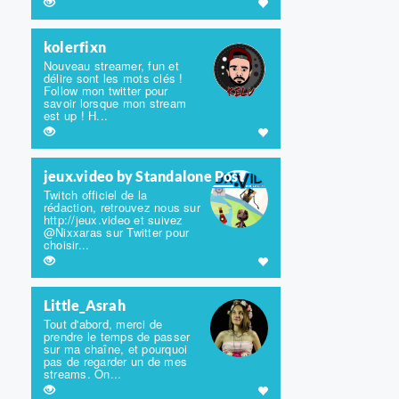
kolerfixn
Nouveau streamer, fun et
délire sont les mots clés !
Follow mon twitter pour
savoir lorsque mon stream
est up ! H...
jeux.video by Standalone Post
Twitch officiel de la
rédaction, retrouvez nous sur
http://jeux.video et suivez
@Nixxaras sur Twitter pour
choisir...
Little_Asrah
Tout d'abord, merci de
prendre le temps de passer
sur ma chaîne, et pourquoi
pas de regarder un de mes
streams. On...