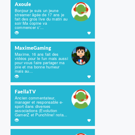
Axoule
Bonjour je suis un jeune
streamer âgée de 17 ans je
fait des gros live du matin au
soir Ma copine va
commencer c'...
MaximeGaming
Maxime, 16 ans fait des
vidéos pour le fun mais aussi
pour vous faire partager ma
joie et ma bonne humeur
mais au...
FaellaTV
Ancien commentateur,
manager et responsable e-
sport dans diverses
associations (Evolution
GamerZ et Punchline! nota...