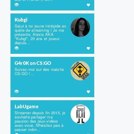
Kubgi
Salut à toi jeune intrépide en
quête de streaming ! Je me
présente, Alexis AKA
"Kubgi", 20 ans et joueur
depuis...
G4r0K on CS:GO
Suivez-moi sur des matchs
CS:GO !...
LabUgame
Streamer depuis fin 2015, je
souhaite partager ma
passion des jeux-vidéos
avec vous. N'hésitez pas à
passer mêm...