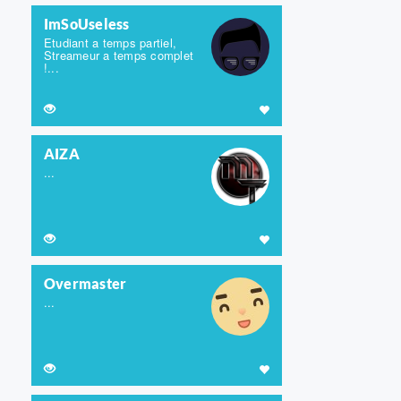
ImSoUseless
Etudiant a temps partiel,
Streameur a temps complet
!...
AIZA
...
Overmaster
...