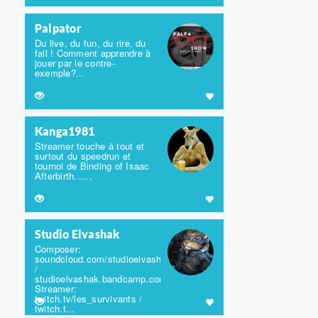
Palpator
Du live, du fun, du rire, du
fail ! Comment apprendre à
jouer par le contre-
exemple?...
Kanga1981
Streamer touche à tout et
surtout du speedrun et
tournoi de Binding of Isaac
Afterbirth......
Studio Elvashak
Composer:
soundcloud.com/studioelvashak
/
studioelvashak.bandcamp.com
Streamer:
twitch.tv/les_survivants /
twitch.t...