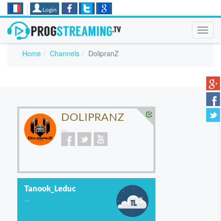
Login
Toggl
navig
Home
Channels
DolipranZ
DOLIPRANZ
...
Tanook_Leduc
...