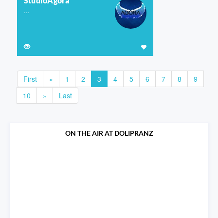
StudioAgora
...
First
«
1
2
3
4
5
6
7
8
9
10
»
Last
ON THE AIR AT DOLIPRANZ