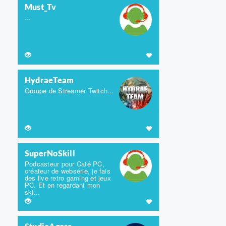
Must_Tv
...
HydraeTeam
Groupe de Streamer Twitch...
SuperNoSkill
Podcasteur pour Café PC,
créateur de websérie, je fais
des live retro gaming et jeux
PC. Et en regardant mon
ski...