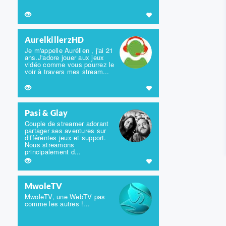
AurelkillerzHD
Je m'appelle Aurélien , j'ai 21
ans.J'adore jouer aux jeux
vidéo comme vous pourrez le
voir à travers mes stream...
Pasi & Glay
Couple de streamer adorant
partager ses aventures sur
différentes jeux et support.
Nous streamons
principalement d...
MwoleTV
MwoleTV, une WebTV pas
comme les autres !...