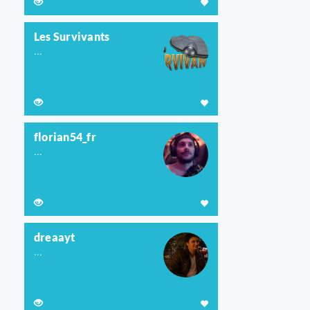
Les Survivants
...
florian54_fr
...
dreaayt
...