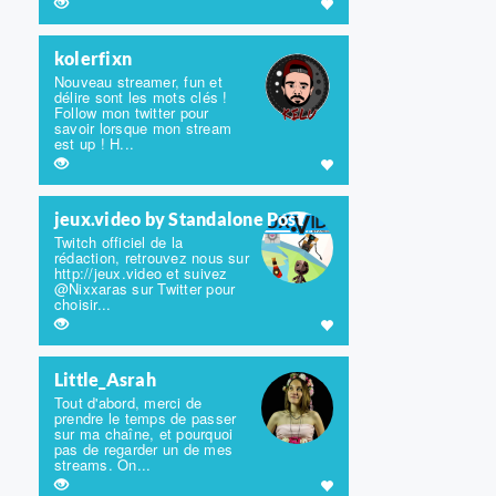
kolerfixn
Nouveau streamer, fun et
délire sont les mots clés !
Follow mon twitter pour
savoir lorsque mon stream
est up ! H...
jeux.video by Standalone Post
Twitch officiel de la
rédaction, retrouvez nous sur
http://jeux.video et suivez
@Nixxaras sur Twitter pour
choisir...
Little_Asrah
Tout d'abord, merci de
prendre le temps de passer
sur ma chaîne, et pourquoi
pas de regarder un de mes
streams. On...