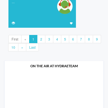
...
First
«
1
2
3
4
5
6
7
8
9
10
»
Last
ON THE AIR AT HYDRAETEAM