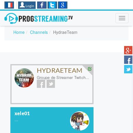
Login
Toggl
navig
Home
Channels
HydraeTeam
HYDRAETEAM
Groupe de Streamer Twitch...
xele01
...