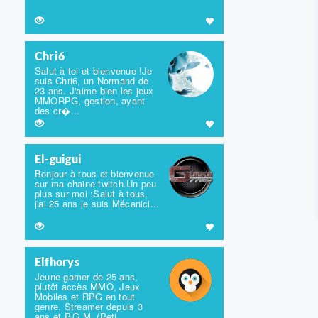
Chri6
Salut à toi et bienvenue !Je
suis Chri6, un Normand de
23 ans. J'aime bien les jeux
MMORPG, gestion, ayant
des cr�...
El-guigui
Bonjour à tous et bienvenue
sur ma chaine twitch.Un peu
plus sur moi :Salut à tous,
j'ai 25 ans je suis Mécanici...
Elfhorys
Jeune gamer de 25 ans,
plutôt accès MMO, Jeux
Mobiles et RPG en tout
genre. Streamer depuis 3
ans et P.G.M. (Peti...