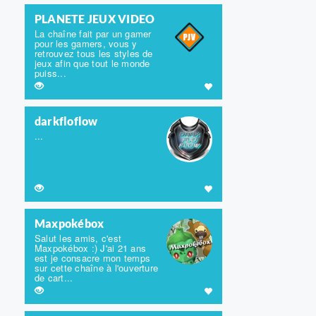
PLANETE JEUX VIDEO
La chaîne fait par un gamer
pour les gamers, vous y
retrouvez tous les styles de
jeux afin que tout le monde
puiss...
darkfloflow
...
Maxpokébox
Salut les amis, c'est
Maxpokébox :) J'ai 21 ans
est je consacre mon temps
sur cette chaîne à l'ouverture
de cart...