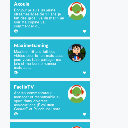
Axoule
Bonjour je suis un jeune
streamer âgée de 17 ans je
fait des gros live du matin au
soir Ma copine va
commencer c'...
MaximeGaming
Maxime, 16 ans fait des
vidéos pour le fun mais aussi
pour vous faire partager ma
joie et ma bonne humeur
mais au...
FaellaTV
Ancien commentateur,
manager et responsable e-
sport dans diverses
associations (Evolution
GamerZ et Punchline! nota...