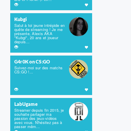
Kubgi
Salut à toi jeune intrépide en
quête de streaming ! Je me
présente, Alexis AKA
"Kubgi", 20 ans et joueur
depuis...
G4r0K on CS:GO
Suivez-moi sur des matchs
CS:GO !...
LabUgame
Streamer depuis fin 2015, je
souhaite partager ma
passion des jeux-vidéos
avec vous. N'hésitez pas à
passer mêm...