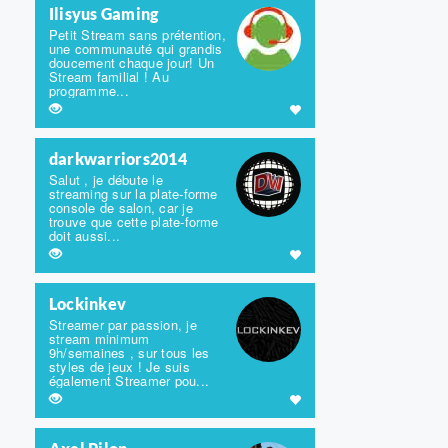
Ilisyus Gaming
Petit Stream sans prétention,
une communauté qui grandis
doucement chaque jour! Un
Stream familial ! Au
programme...
darkwarriors2014
Salut , je débute le
streaming sur la plate-forme
console de salon, car je
trouve que cette plate-forme
doit aussi...
Lockinkev
Streamer par passion, je
stream minimum
9h/semaines , sur tous les
styles de jeux ! Je suis
également Streamer pou...