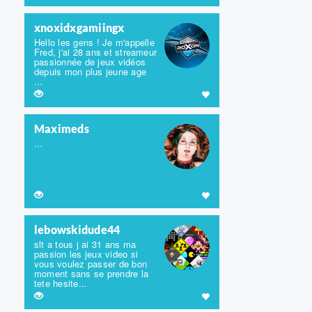
xnoxidxgamiingx
Hello les gens ! Je m'appelle
Fred, j'ai 28 ans et streameur
passionnée de jeux vidéos
depuis mon plus jeune age
...
Maximeds
...
lebowskidude44
slt a tous j ai 31 ans ma
passion les jeux video si
vous voulez passer de bon
moment sans se prendre la
tete hesite...