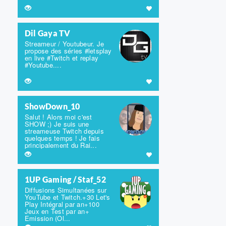
Dil Gaya TV
Streameur / Youtubeur. Je
propose des séries #letsplay
en live #Twitch et replay
#Youtube....
ShowDown_10
Salut ! Alors moi c'est
SHOW ;) Je suis une
streameuse Twitch depuis
quelques temps ! Je fais
principalement du Rai...
1UP Gaming / Staf_52
Diffusions Simultanées sur
YouTube et Twitch.+30 Let's
Play Intégral par an+100
Jeux en Test par an+
Emission (Ol...