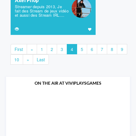
Axel Pilop
Streamer depuis 2013, Je
fait des Stream de jeux vidéo
et aussi des Stream IRL....
First
«
1
2
3
4
5
6
7
8
9
10
»
Last
ON THE AIR AT VIVIPLAYSGAMES