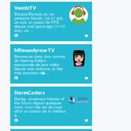
VaunlzTV
Bonjour/Bonsoir,Je me
présente Vaunlz, j'ai 21 ans.
Je suis un joueur de FPS
depuis mon jeune age (11/12
ans). Je ...
Mllesundyrose TV
Bienvenue dans mon univers
de Gaming Addict,
passionnée de jeux-vidéo
depuis mon enfance, je fais
mes premiers d�...
StormCasters
Marley, streameur Heroes of
the Storm depuis quelques
mois, mon rôle est de vous
offrir un stream de la meilleur
q...