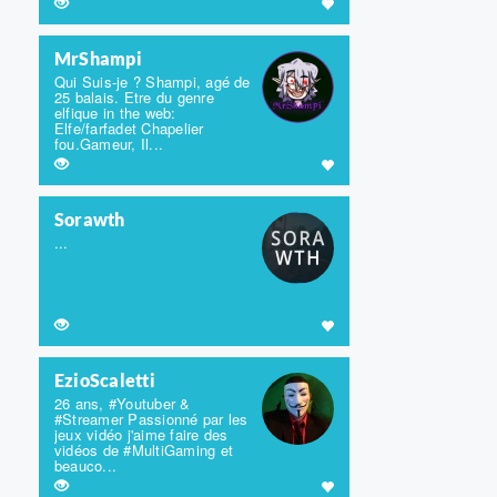
MrShampi
Qui Suis-je ? Shampi, agé de
25 balais. Etre du genre
elfique in the web:
Elfe/farfadet Chapelier
fou.Gameur, Il...
Sorawth
...
EzioScaletti
26 ans, #Youtuber &
#Streamer Passionné par les
jeux vidéo j'aime faire des
vidéos de #MultiGaming et
beauco...