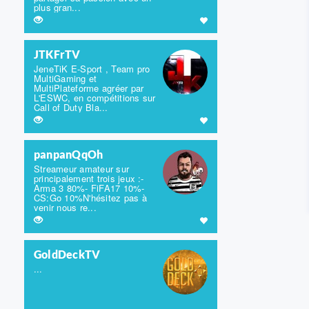
plus gran...
JTKFrTV
JeneTiK E-Sport , Team pro
MultiGaming et
MultiPlateforme agréer par
L'ESWC, en compétitions sur
Call of Duty Bla...
panpanQqOh
Streameur amateur sur
principalement trois jeux :-
Arma 3 80%- FiFA17 10%-
CS:Go 10%N'hésitez pas à
venir nous re...
GoldDeckTV
...